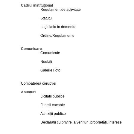
Cadrul instituțional
Regulament de activitate
Statutul
Legislația în domeniu
Ordine/Regulamente
Comunicare
Comunicate
Noutăți
Galerie Foto
Combaterea corupției
Anunțuri
Licitații publice
Funcții vacante
Achiziții publice
Declarații cu privire la venituri, proprietăți, interese