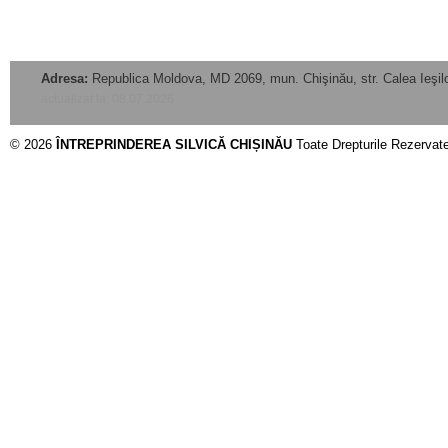
Adresa:
Republica Moldova, MD 2069, mun. Chişinău, str. Calea Ieşilo
actualizat la: 08.07.2026
© 2026
ÎNTREPRINDEREA SILVICĂ CHIȘINĂU
Toate Drepturile Rezervat