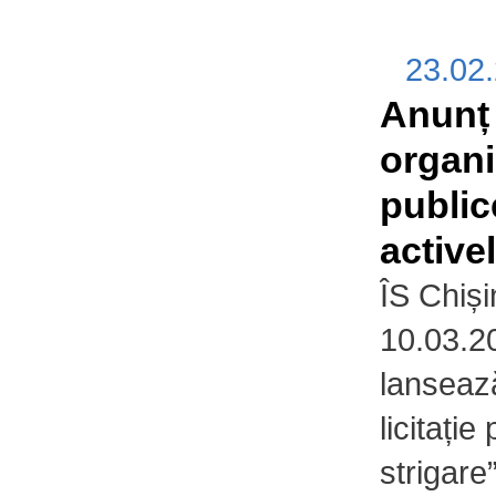
23.02
Anunț 
organiz
public
activel
ÎS Chiși
10.03.2
lansează
licitați
strigare”