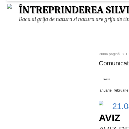
ÎNTREPRINDEREA SILV
Daca ai grija de natura si natura are grija de ti
Prima pagină
»
C
Comunica
Toate
2026
ianuarie
februarie
21.
AVIZ