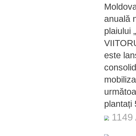
Moldova
anuală n
plaiulu
VIITORU
este lan
consolid
mobilizar
următoar
plantați
1149 