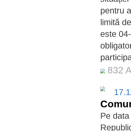
pentru 
limită d
este 04
obligator
particip
832 A
17.
Comun
Pe data
Republi