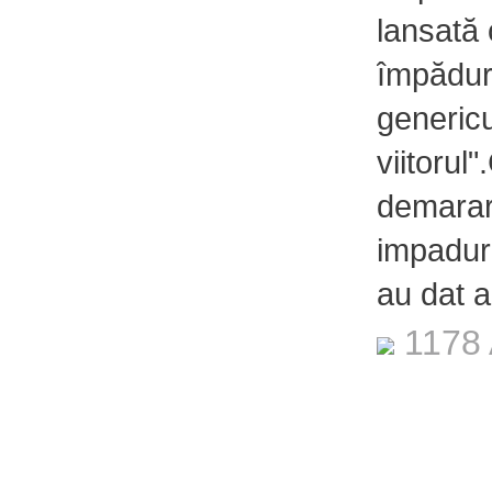
lansată 
împăduri
genericu
viitorul
demarar
impadurir
au dat a
1178 