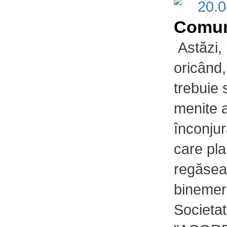
20.
Comun
Astăzi,
oricând,
trebuie 
menite a
înconjur
care pla
regăsea
binemeri
Societat