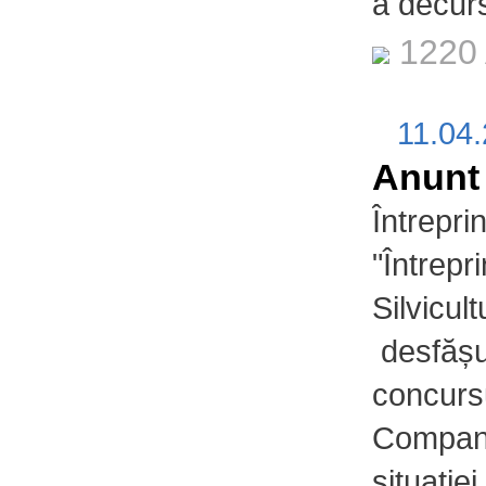
a decur
1220 
11.04
Anunt
Întrepri
"Întrepr
Silvicul
desfășu
concursu
Compani
situației