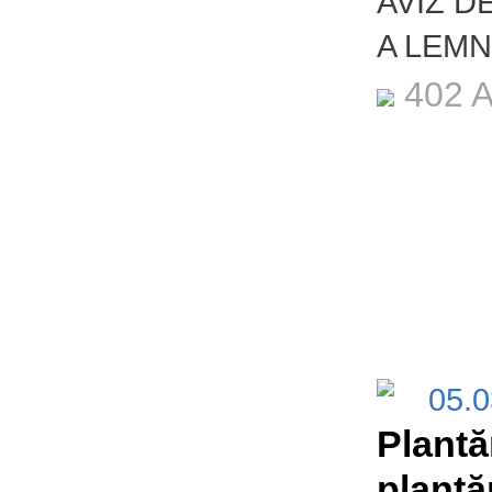
AVIZ D
A LEMN
402 A
05.
Plantă
plantă