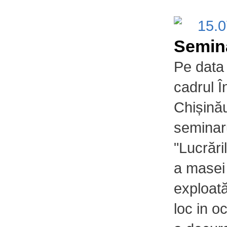
15.
Semin
Pe data
cadrul În
Chișină
seminaru
"Lucrări
a masei
exploată
loc in oc