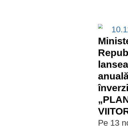
10.
Minist
Republ
lanse
anuală
înverzi
„PLAN
VIITO
Pe 13 n