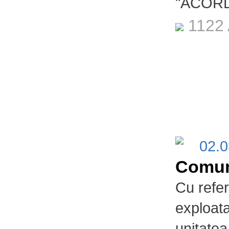
"ACORD
1122 
02.
Comun
Cu refer
exploat
unitatea