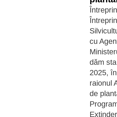
Întrepri
Întrepri
Silvicul
cu Agenț
Minister
dăm sta
2025, î
raionul 
de plant
Program
Extinder