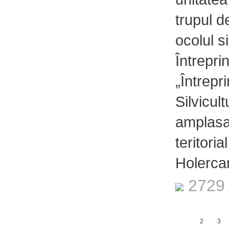
trupul 
ocolul si
Întrepri
„Întrepr
Silvicul
amplasat
teritoria
Holercan
2729 
1
2
3