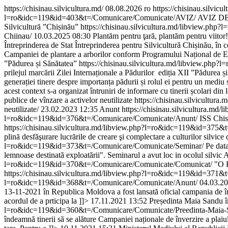
https://chisinau.silvicultura.md/
08.08.2026
ro
https://chisinau.silvicul
l=ro&idc=119&id=403&t=/Comunicare/Comunicate/AVIZ/
AVIZ D
Silvicultură ”Chișinău”
https://chisinau.silvicultura.md/libview.php
Chiinau/
10.03.2025 08:30
Plantăm pentru ţară, plantăm pentru viitor!
Întreprinderea de Stat Întreprinderea pentru Silvicultură Chișinău, 
Campaniei de plantare a arborilor conform Programului Național de Ext
”Pădurea și Sănătatea”
https://chisinau.silvicultura.md/libview.php
prilejul marcării Zilei Internaționale a Pădurilor ediția XII ”Pădurea și
generației tinere despre importanța pădurii și rolul ei pentru un mediu
acest context s-a organizat întruniri de informare cu tinerii școlari din l
publice de vînzare a activelor neutilizate
https://chisinau.silvicultur
neutilizate/
23.02.2023 12:35
Anunt
https://chisinau.silvicultura.
l=ro&idc=119&id=376&t=/Comunicare/Comunicate/Anunt/
ISS Chis
https://chisinau.silvicultura.md/libview.php?l=ro&idc=119&id=375
plină desfăşurare lucrările de creare şi complectare a culturilor silvice d
l=ro&idc=119&id=373&t=/Comunicare/Comunicate/Seminar/
Pe data
lemnoase destinată exploatării". Seminarul a avut loc in ocolul silvic
l=ro&idc=119&id=370&t=/Comunicare/Comunicate/Comunicat/
"O 
https://chisinau.silvicultura.md/libview.php?l=ro&idc=119&id=371
l=ro&idc=119&id=368&t=/Comunicare/Comunicate/Anunt/
04.03.20
13-11-2021 în Republica Moldova a fost lansată oficial campania de împă
acordul de a prticipa la ]]>
17.11.2021 13:52
Președinta Maia Sandu în
l=ro&idc=119&id=360&t=/Comunicare/Comunicate/Preedinta-Maia-Sandu
îndeamnă tinerii să se alăture Campaniei naționale de înverzire a plaiulu