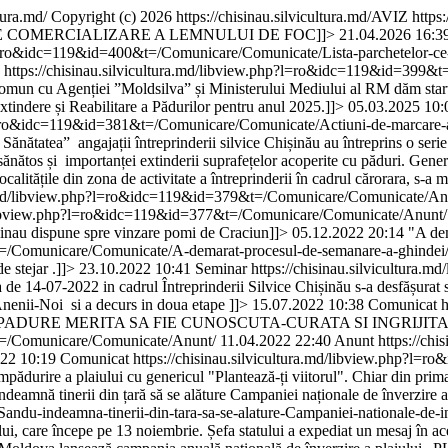
tura.md/
Copyright (c) 2026 https://chisinau.silvicultura.md/
AVIZ
https
E COMERCIALIZARE A LEMNULUI DE FOC]]>
21.04.2026 16:3
?l=ro&idc=119&id=400&t=/Comunicare/Comunicate/Lista-parchetelor-ce-se
https://chisinau.silvicultura.md/libview.php?l=ro&idc=119&id=399&t
în comun cu Agenției ”Moldsilva” și Ministerului Mediului al RM dăm sta
indere și Reabilitare a Pădurilor pentru anul 2025.]]>
05.03.2025 10:
?l=ro&idc=119&id=381&t=/Comunicare/Comunicate/Actiuni-de-marcare-a-Z
 Sănătatea” angajații întreprinderii silvice Chișinău au întreprins o serie
 sănătos și importanței extinderii suprafețelor acoperite cu păduri. Gene
ocalitățile din zona de activitate a întreprinderii în cadrul cărorara, s-a 
a.md/libview.php?l=ro&idc=119&id=379&t=/Comunicare/Comunicate/Anunt-p
md/libview.php?l=ro&idc=119&id=377&t=/Comunicare/Comunicate/Anunt
inau dispune spre vinzare pomi de Craciun]]>
05.12.2022 20:14
"A dem
&t=/Comunicare/Comunicate/A-demarat-procesul-de-semanare-a-ghindei
e stejar .]]>
23.10.2022 10:41
Seminar
https://chisinau.silvicultura.md
 de 14-07-2022 in cadrul Întreprinderii Silvice Chișinău s-a desfășurat 
 Anenii-Noi si a decurs in doua etape ]]>
15.07.2022 10:38
Comunicat
h
PADURE MERITA SA FIE CUNOSCUTA-CURATA SI INGRIJITA 
&t=/Comunicare/Comunicate/Anunt/
11.04.2022 22:40
Anunt
https://chi
22 10:19
Comunicat
https://chisinau.silvicultura.md/libview.php?
durire a plaiului cu genericul "Plantează-ți viitorul". Chiar din prima 
deamnă tinerii din țară să se alăture Campaniei naționale de înverzire a
-indeamna-tinerii-din-tara-sa-se-alature-Campaniei-nationale-de-inv
i, care începe pe 13 noiembrie. Șefa statului a expediat un mesaj în acest 