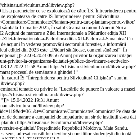
://chisinau.silvicultura.md/libview.php?
9
Lista parchetelor ce se exploatează de către Î.S. Întreprinderea pentru
-exploateaza-de-catre-IS-Intreprinderea-pentru-Silvicultura-
=/Comunicare/Comunicate/Plantam-pentru-tara-plantam-pentru-viitor/
rt sâmbătă 15 martie 2025, în satul Geamăna raionul Anenii Noi a
02
Acțiuni de marcare a Zilei Internaționale a Pădurilor ediția XII
ilei-Internationale-a-Padurilor-editia-XII-Padurea-i-Sanatatea/
Cu
 de acțiuni în vederea promovării sectorului forestier, a informării
ricul ediției din 2023 este „Păduri sănătoase, oameni sănătoși”. În
menționat ]]>
22.03.2023 09:56
Anunț privitor la organizarea licitației
rivitor-la-organizarea-licitatiei-publice-de-vinzare-a-activelor-
/
08.12.2022 11:58
Anunt
https://chisinau.silvicultura.md/libview.php?
arat procesul de semănare a ghindei ! "
/
În cadrul ÎS "Întreprinderea pentru Silvicultură Chişinău" sunt în
/libview.php?
seminarul tematic cu privire la "Lucrările de punere în valoare a masei
ttps://chisinau.silvicultura.md/libview.php?
"]]>
15.04.2022 19:31
Anunt
sinau.silvicultura.md/libview.php?
l=ro&idc=119&id=361&t=/Comunicare/Comunicate/Comunicat/
Pe data de
zi de demarare a campaniei de impadurire un sir de institutii si-au dat
 plaiului
https://chisinau.silvicultura.md/libview.php?
erzire-a-plaiului/
Președintele Republicii Moldova, Maia Sandu,
sens, adresat consiliilor elevilor și consiliilor studențești din toată