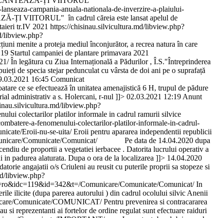
ului „PLANTEAZĂ-ȚI VIITORUL”
anseaza-campania-anuala-nationala-de-inverzire-a-plaiului-
AZĂ-ȚI VIITORUL" în cadrul căreia este lansat apelul de
taieri tr.IV 2021
https://chisinau.silvicultura.md/libview.php?
md/libview.php?
țiuni menite a proteja mediul înconjurător, a recrea natura în care
:19
Startul campaniei de plantare primavara 2021
021/
În legătura cu Ziua Internațională a Pădurilor , Î.S."Întreprinderea
puieți de specia stejar pedunculat cu vârsta de doi ani pe o suprafață
9.03.2021 16:45
Comunicat
loatare ce se efectuează în unitatea amenajistică 6 H, trupul de pădure
ial administrativ a s. Holercani, r-nul ]]>
02.03.2021 12:19
Anunt
sinau.silvicultura.md/libview.php?
lui colectarilor platilor informale in cadrul ramurii silvice
batere-a-fenomenului-colectarilor-platilor-informale-in-cadrul-
icate/Eroii-nu-se-uita/
Eroii pentru apararea independentii republicii
municare/Comunicate/Comunicat/
Pe data de 14.04.2020 dupa
ncendiu de proportii a vegetatiei ierbacee . Datorita lucrului operativ a
ui in padurea alaturata. Dupa o ora de la localizarea ]]>
14.04.2020
datorie angajatii o/s Criuleni au reusit cu puterile proprii sa stopeze si
md/libview.php?
php?l=ro&idc=119&id=342&t=/Comunicare/Comunicate/Comunicat/
In
erile ilicite (dupa parerea autorului ) din cadrul ocolului silvic Anenii
municare/Comunicate/COMUNICAT/
Pentru prevenirea si contracararea
 si reprezentanti ai fortelor de ordine regulat sunt efectuare raiduri