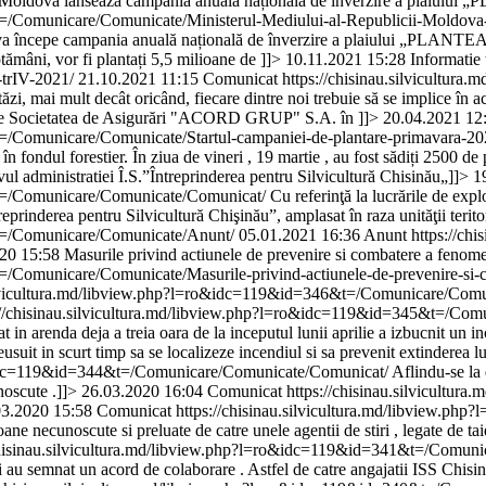
ii Moldova lansează campania anuală națională de înverzire a plai
=/Comunicare/Comunicate/Ministerul-Mediului-al-Republicii-Moldova-l
a începe campania anuală națională de înverzire a plaiului „PLANTE
ptămâni, vor fi plantați 5,5 milioane de ]]>
10.11.2021 15:28
Informatie 
-trIV-2021/
21.10.2021 11:15
Comunicat
https://chisinau.silvicultura.
zi, mai mult decât oricând, fiecare dintre noi trebuie să se implice în ac
 care Societatea de Asigurări "ACORD GRUP" S.A. în ]]>
20.04.2021 12
t=/Comunicare/Comunicate/Startul-campaniei-de-plantare-primavara-2
fondul forestier. În ziua de vineri , 19 martie , au fost sădiți 2500 de 
vul administratiei Î.S.”Întreprinderea pentru Silvicultură Chisinău„]]>
1
3&t=/Comunicare/Comunicate/Comunicat/
Cu referinţă la lucrările de exp
eprinderea pentru Silvicultură Chişinăuˮ, amplasat în raza unităţii teritor
&t=/Comunicare/Comunicate/Anunt/
05.01.2021 16:36
Anunt
https://chi
20 15:58
Masurile privind actiunele de prevenire si combatere a fenomenu
/Comunicare/Comunicate/Masurile-privind-actiunele-de-prevenire-si-com
silvicultura.md/libview.php?l=ro&idc=119&id=346&t=/Comunicare/Comun
://chisinau.silvicultura.md/libview.php?l=ro&idc=119&id=345&t=/Co
t in arenda deja a treia oara de la inceputul lunii aprilie a izbucnit un i
reusuit in scurt timp sa se localizeze incendiul si sa prevenit extinderea l
ro&idc=119&id=344&t=/Comunicare/Comunicate/Comunicat/
Aflindu-se la 
noscute .]]>
26.03.2020 16:04
Comunicat
https://chisinau.silvicultura.
03.2020 15:58
Comunicat
https://chisinau.silvicultura.md/libview.
ane necunoscute si preluate de catre unele agentii de stiri , legate de tai
/chisinau.silvicultura.md/libview.php?l=ro&idc=119&id=341&t=/Co
au semnat un acord de colaborare . Astfel de catre angajatii ISS Chisinau