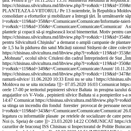
țara. Pentru a ]]>
10.11.2021 15:31
Ministerul Mediului al Republic
https://chisinau.silvicultura.md/libview.php?l=ro&idc=119&id=359&t
PLANTEAZA-I-VIITORUL/
Pe 13 noiembrie, în Republica Moldov
consolidare a eforturilor și mobilizare a întregii țări. În următoarele să
l=ro&idc=119&id=358&t=/Comunicare/Comunicate/Informatie-taieri
l=ro&idc=119&id=356&t=/Comunicare/Comunicate/Comunicat/
Astă
plantele şi copacii să-şi regăsească locul binemeritat. Motiv pentru
https://chisinau.silvicultura.md/libview.php?l=ro&idc=119&id=354&
pentru Silvicultură Chișinău" a demarat o amplă campanie de plantare în 
de 1,5 ha în pădurea din satul Micăuți raionul Strășeni de către colecti
https://chisinau.silvicultura.md/libview.php?l=ro&idc=119&id=35
„Mohnataˮ, ocolul silvic Criuleni din cadrul Întreprinderii de Stat „Într
https://chisinau.silvicultura.md/libview.php?l=ro&idc=119&id=350
l=ro&idc=119&id=349&t=/Comunicare/Comunicate/Anunt/
10.11.20
https://chisinau.silvicultura.md/libview.php?l=ro&idc=119&id=347&t=
ramurii-silvice/
11.06.2020 10:33
Eroii nu se uita !
https://chisinau.
Moldova nu se uita niciodata !]]>
07.05.2020 16:03
Comunicat
https
orele 17-00 pe teritoriul pepinierei silvice Baltata in preajma iazului da
angajatilor o/s V-Voda , pepinierii silvice Baltata si a pompierilor s-a 
14:47
Comunicat
https://chisinau.silvicultura.md/libview.php?l=
sa stinga un incendiu din fondul forestier provocat de persoane necu
l=ro&idc=119&id=343&t=/Comunicare/Comunicate/Comunicat/
26.
legatura cu informatiile plasate pe retelele de socializare de catre perso
Noi (s. Speia) de catre ]]>
23.03.2020 14:22
COMUNICAT
https:/
cazurilor de braconaj ISS Chisinau si Inspectoratul de Politie Buiucani 