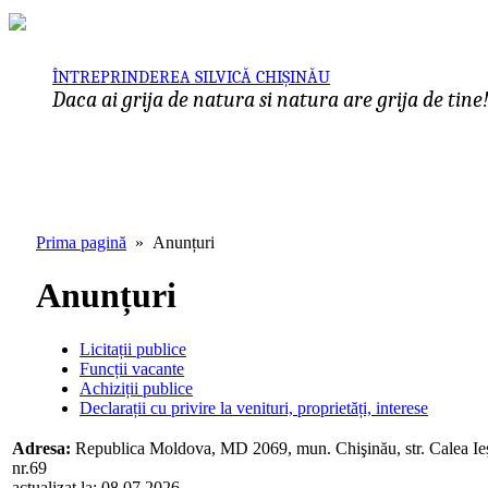
ÎNTREPRINDEREA SILVICĂ CHIȘINĂU
Daca ai grija de natura si natura are grija de tine
Prima pagină
» Anunțuri
Anunțuri
Licitații publice
Funcții vacante
Achiziții publice
Declarații cu privire la venituri, proprietăți, interese
Adresa:
Republica Moldova, MD 2069, mun. Chişinău, str. Calea Ieş
nr.69
actualizat la: 08.07.2026