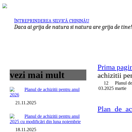
ÎNTREPRINDEREA SILVICĂ CHIȘINĂU
Daca ai grija de natura si natura are grija de tine
Prima pagi
vezi mai mult
achizitii p
12
Planul de
03.2025
martie
Planul de achizitii pentru anul
2026
21.11.2025
Plan_de_ach
Planul de achizitii pentru anul
2025 cu modificări din luna noiembrie
18.11.2025