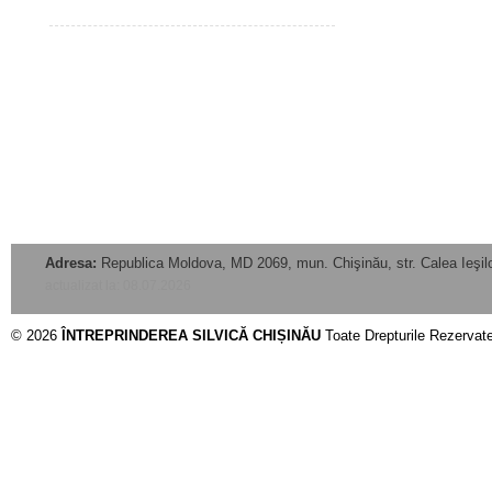
Adresa:
Republica Moldova, MD 2069, mun. Chişinău, str. Calea Ieşilo
actualizat la: 08.07.2026
© 2026
ÎNTREPRINDEREA SILVICĂ CHIȘINĂU
Toate Drepturile Rezervat