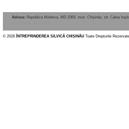
Adresa:
Republica Moldova, MD 2069, mun. Chişinău, str. Calea Ieşilo
actualizat la: 08.07.2026
© 2026
ÎNTREPRINDEREA SILVICĂ CHIȘINĂU
Toate Drepturile Rezervat