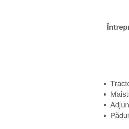
Întrep
Tract
Maist
Adjun
Pădur