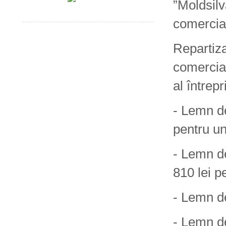
”Moldsilv
comercial
Repartiza
comercial
al întrep
- Lemn de
pentru un
- Lemn de
810 lei p
- Lemn de
- Lemn d