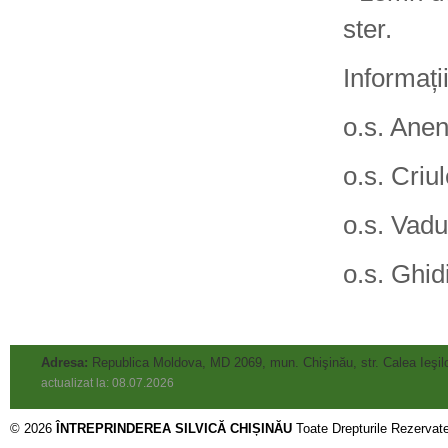
ster.
Informați
o.s. Ane
o.s. Criu
o.s. Vadu
o.s. Ghid
Adresa:
Republica Moldova, MD 2069, mun. Chişinău, str. Calea Ieşilo
actualizat la: 08.07.2026
© 2026
ÎNTREPRINDEREA SILVICĂ CHIȘINĂU
Toate Drepturile Rezervat