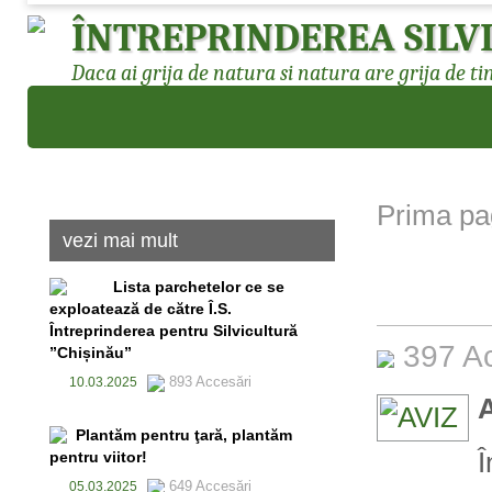
ÎNTREPRINDEREA SILV
Daca ai grija de natura si natura are grija de ti
Prima pa
vezi mai mult
Lista parchetelor ce se
exploatează de către Î.S.
Întreprinderea pentru Silvicultură
397 A
”Chișinău”
893 Accesări
10.03.2025
Plantăm pentru ţară, plantăm
Î
pentru viitor!
649 Accesări
05.03.2025