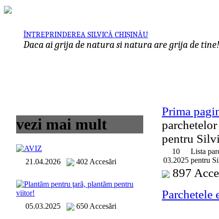
ÎNTREPRINDEREA SILVICĂ CHIȘINĂU
Daca ai grija de natura si natura are grija de tine
Prima pagi
vezi mai mult
parchetelor 
pentru Silv
AVIZ
10
Lista par
03.2025
pentru Si
21.04.2026
402 Accesări
897 Acce
Plantăm pentru ţară, plantăm pentru
Parchetele 
viitor!
05.03.2025
650 Accesări