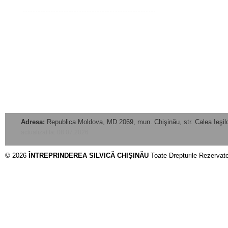
Adresa:
Republica Moldova, MD 2069, mun. Chişinău, str. Calea Ieşilo
actualizat la: 08.07.2026
© 2026
ÎNTREPRINDEREA SILVICĂ CHIȘINĂU
Toate Drepturile Rezervat