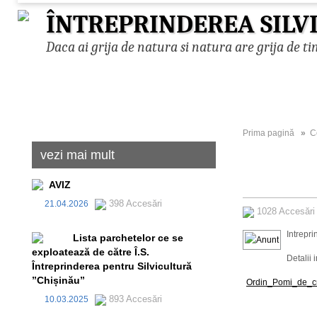
ÎNTREPRINDEREA SILV
Daca ai grija de natura si natura are grija de ti
Prima pagină
»
C
vezi mai mult
AVIZ
398 Accesări
21.04.2026
1028 Accesăr
Intrepr
Lista parchetelor ce se
exploatează de către Î.S.
Detalii i
Întreprinderea pentru Silvicultură
”Chișinău”
Ordin_Pomi_de_cr
893 Accesări
10.03.2025