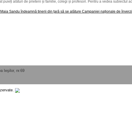
tat puieți alături de prieteni și familie, colegi și profesori. Pentru a vedea subiectul
Maia Sandu îndeamnă tinerii din țară să se alăture Campaniei naționale de înverzir
 Ieşilor, nr.69
ezervate.