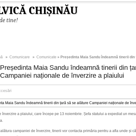
LVICĂ CHIȘINĂU
de tine!
nă
»
Comunicare
»
Comunicate
» Președinta Maia Sandu îndeamnă tinerii din ț
Președinta Maia Sandu îndeamnă tinerii din țar
Campaniei naționale de înverzire a plaiului
ccesări
 înverzire a plaiului, care începe pe 13 noiembrie. Șefa statului a expediat un mesaj î
ra.
alătura campaniei de înverzire, tinerii vor contacta primăria pentru a afla unde și când