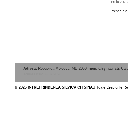
ieși la plan
Președinta 
Adresa:
Republica Moldova, MD 2069, mun. Chişinău, str. Calea
actualizat la: 08.07.2026
© 2026
ÎNTREPRINDEREA SILVICĂ CHIȘINĂU
Toate Drepturile R