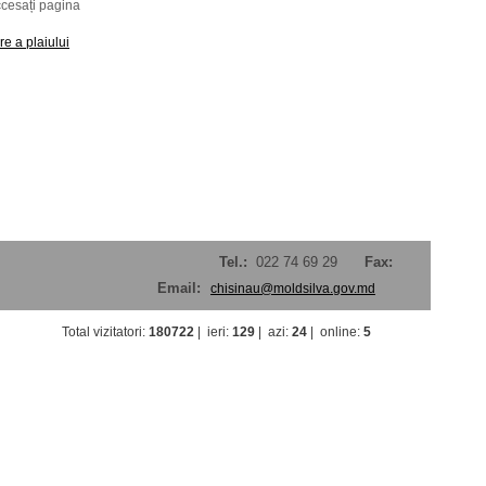
 accesați pagina
e a plaiului
Tel.:
022 74 69 29
Fax:
Email:
chisinau@moldsilva.gov.md
Total vizitatori
:
180722
|
ieri
:
129
|
azi
:
24
|
online
:
5