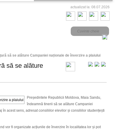
actualizat la: 08.07.2026
ară să se alăture Campaniei naționale de înverzire a plaiului
ă să se alăture
Președintele Republicii Moldova, Maia Sandu,
îndeamnă tinerii să se alăture Campaniei
n acest sens, adresat consiliilor elevilor și consiliilor studențești
 vor fi organizate acțiunile de înverzire în localitatea lor și pot