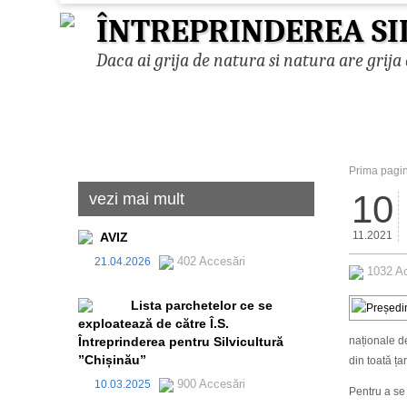
ÎNTREPRINDEREA SI
Daca ai grija de natura si natura are grija 
Prima pagi
10
vezi mai mult
11.2021
AVIZ
402 Accesări
21.04.2026
1032 A
Lista parchetelor ce se
exploatează de către Î.S.
Întreprinderea pentru Silvicultură
naționale de
”Chișinău”
din toată ța
900 Accesări
10.03.2025
Pentru a se 