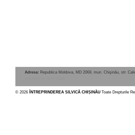
Adresa:
Republica Moldova, MD 2069, mun. Chişinău, str. Calea
actualizat la: 08.07.2026
© 2026
ÎNTREPRINDEREA SILVICĂ CHIȘINĂU
Toate Drepturile R