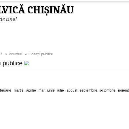
LVICĂ CHIȘINĂU
de tine!
nă
»
Anunțuri
» Licitații publice
ii publice
2026
ebruarie
martie
aprilie
mai
iunie
iulie
august
septembrie
octombrie
noiemb