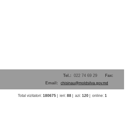
Tel.:
022 74 69 29
Fax:
Email:
chisinau@moldsilva.gov.md
Total vizitatori
:
180675
|
ieri
:
88
|
azi
:
120
|
online
:
1