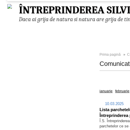
ÎNTREPRINDEREA SILV
Daca ai grija de natura si natura are grija de ti
Prima pagină
»
C
Comunica
Toate
2026
ianuarie
februarie
10.03.2025
Lista parchetel
Întreprinderea 
Î.S. Întreprinderea
parchetelor ce se