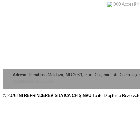
900 Accesări
Adresa:
Republica Moldova, MD 2069, mun. Chişinău, str. Calea Ieşilo
actualizat la: 08.07.2026
© 2026
ÎNTREPRINDEREA SILVICĂ CHIȘINĂU
Toate Drepturile Rezervat