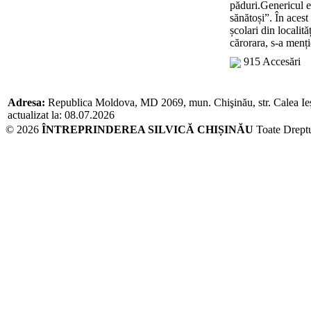
păduri.Genericul e
sănătoși”. În acest
școlari din localită
cărorara, s-a menț
915 Accesări
Adresa:
Republica Moldova, MD 2069, mun. Chişinău, str. Calea Ieşi
actualizat la: 08.07.2026
© 2026
ÎNTREPRINDEREA SILVICĂ CHIȘINĂU
Toate Dreptu