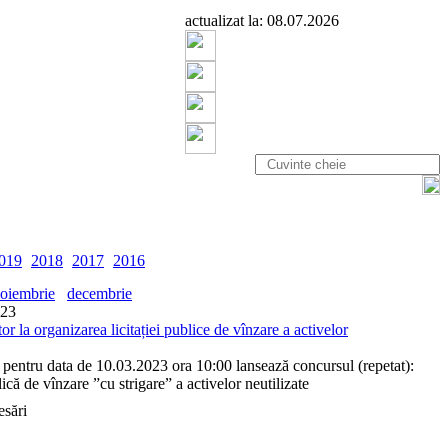
actualizat la: 08.07.2026
019
2018
2017
2016
oiembrie
decembrie
023
or la organizarea licitației publice de vînzare a activelor
 pentru data de 10.03.2023 ora 10:00 lansează concursul (repetat):
blică de vînzare ”cu strigare” a activelor neutilizate
esări