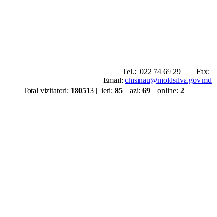
Tel.:
022 74 69 29
Fax:
Email:
chisinau@moldsilva.gov.md
Total vizitatori
:
180513
|
ieri
:
85
|
azi
:
69
|
online
:
2