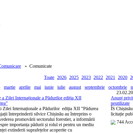
!
Comunicare
» Comunicate
Toate
2026
2025
2023
2022
2021
2020
2
e
martie
aprilie
mai
iunie
iulie
august
septembrie
octombrie
n
23.02.2
a Zilei Internaționale a Pădurilor ediția XII
Anunț privit
tea”
neutilizate
i Zilei Internaționale a Pădurilor ediția XII ”Pădurea
ÎS Chișinău
ații întreprinderii silvice Chișinău au întreprins o
licitație pu
 vederea promovării sectorului forestier, a informării
744 Acc
espre importanța pădurii și rolul ei pentru un mediu
ței extinderii suprafețelor acoperite cu