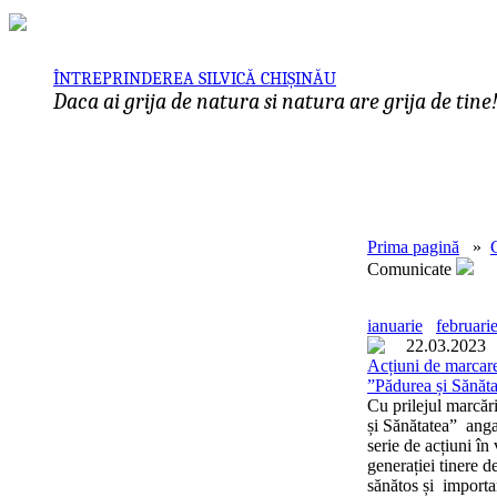
ÎNTREPRINDEREA SILVICĂ CHIȘINĂU
Daca ai grija de natura si natura are grija de tine
Prima pagină
»
Comunicate
ianuarie
februari
22.03.2023
Acțiuni de marcare 
”Pădurea și Sănăta
Cu prilejul marcări
și Sănătatea” angaj
serie de acțiuni în
generației tinere d
sănătos și importan