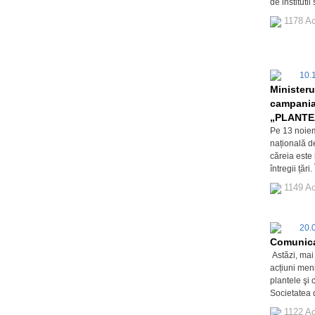
de institutii
1178 Ac
10.
Ministeru
campania 
„PLANTE
Pe 13 noie
națională d
căreia este 
întregii țăr
1149 Ac
20.
Comunic
Astăzi, mai 
acțiuni meni
plantele şi 
Societatea
1122 Ac