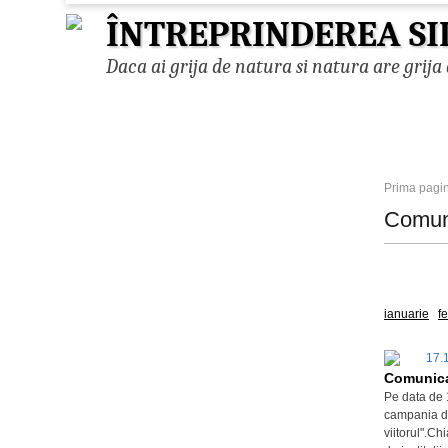
ÎNTREPRINDEREA SI
Daca ai grija de natura si natura are grija 
Prima pagi
Comun
Toate
ianuarie
f
17.
Comunic
Pe data de 
campania de
viitorul".C