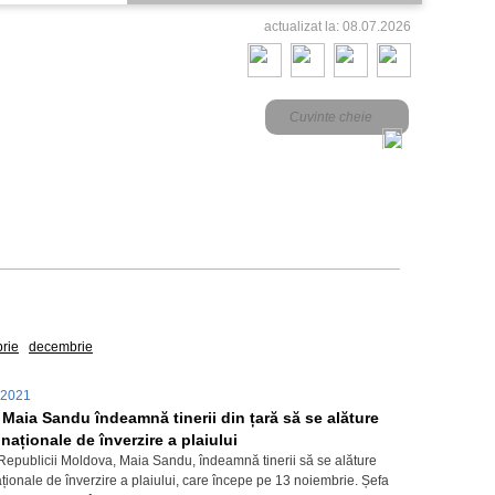
actualizat la: 08.07.2026
2016
rie
decembrie
.2021
 Maia Sandu îndeamnă tinerii din țară să se alăture
aționale de înverzire a plaiului
Republicii Moldova, Maia Sandu, îndeamnă tinerii să se alăture
ionale de înverzire a plaiului, care începe pe 13 noiembrie. Șefa