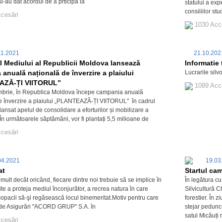
 si-au dat acordul de a prticipa la
statului a exp
consiliilor st
cesări
1030 Acc
11.2021
21.10.20
l Mediului al Republicii Moldova lansează
Informatie t
anuală națională de înverzire a plaiului
Lucrarile silv
AZĂ-ȚI VIITORUL”
1089 Acc
mbrie, în Republica Moldova începe campania anuală
e înverzire a plaiului „PLANTEAZĂ-ȚI VIITORUL" în cadrul
lansat apelul de consolidare a eforturilor și mobilizare a
i. În următoarele săptămâni, vor fi plantați 5,5 milioane de
cesări
04.2021
19.03
at
Startul ca
mult decât oricând, fiecare dintre noi trebuie să se implice în
În legătura cu
te a proteja mediul înconjurător, a recrea natura în care
Silvicultură 
copacii să-şi regăsească locul binemeritat.Motiv pentru care
forestier. În z
 de Asigurări "ACORD GRUP" S.A. în
stejar pedunc
satul Micăuți 
cesări