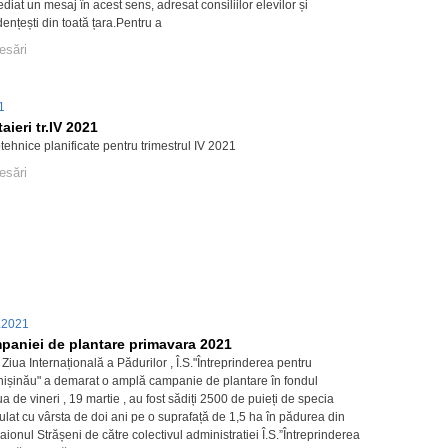
ediat un mesaj în acest sens, adresat consiliilor elevilor și
udențești din toată țara.Pentru a
esări
21
aieri tr.IV 2021
otehnice planificate pentru trimestrul IV 2021
esări
.2021
mpaniei de plantare primavara 2021
 Ziua Internațională a Pădurilor , Î.S."Întreprinderea pentru
Chișinău" a demarat o amplă campanie de plantare în fondul
iua de vineri , 19 martie , au fost sădiți 2500 de puieți de specia
ulat cu vârsta de doi ani pe o suprafață de 1,5 ha în pădurea din
raionul Strășeni de către colectivul administratiei Î.S.”Întreprinderea