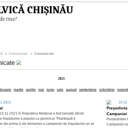
LVICĂ CHIȘINĂU
de tine!
nă
»
Comunicare
» Comunicate
icate
2026
2025
2023
2022
2021
2020
2019
2018
2017
ebruarie
martie
aprilie
mai
iunie
iulie
august
septembrie
octombrie
noiemb
11.2021
10.11
at
Președinta
13-11-2021 în Republica Moldova a fost lansată oficial
Campaniei n
 împădurire a plaiului cu genericul "Plantează-ți
Președintele 
hiar din prima zi de demarare a campaniei de impadurire un sir
Campaniei naț