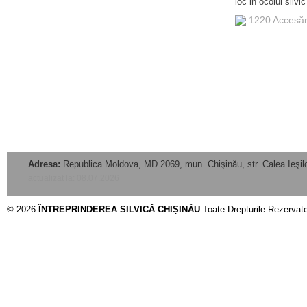
loc in ocolul silv
1220 Accesă
Adresa:
Republica Moldova, MD 2069, mun. Chişinău, str. Calea Ieşilo
actualizat la: 08.07.2026
© 2026
ÎNTREPRINDEREA SILVICĂ CHIȘINĂU
Toate Drepturile Rezervat