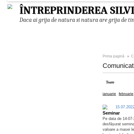
ÎNTREPRINDEREA SILV
Daca ai grija de natura si natura are grija de ti
Prima pagină
»
C
Comunica
Toate
2026
ianuarie
februarie
15.07.20
Seminar
Pe data de 14-07-2
desfășurat seminar
valoare a masei l