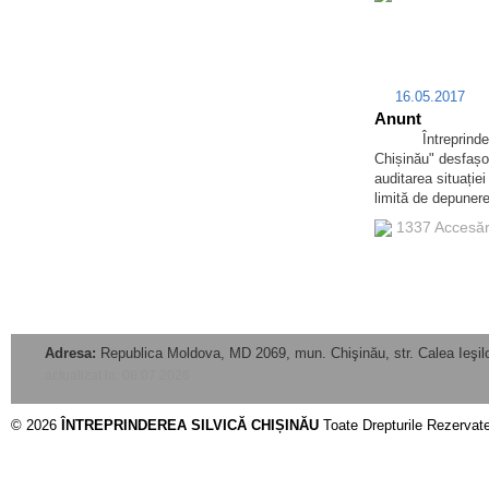
16.05.2017
Anunt
Întreprinderea d
Chișinău" desfașo
auditarea situației
limită de depunere 
1337 Accesă
Adresa:
Republica Moldova, MD 2069, mun. Chişinău, str. Calea Ieşilo
actualizat la: 08.07.2026
© 2026
ÎNTREPRINDEREA SILVICĂ CHIȘINĂU
Toate Drepturile Rezervat