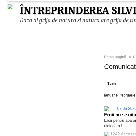
ÎNTREPRINDEREA SILV
Daca ai grija de natura si natura are grija de ti
Prima pagină
»
C
Comunica
Toate
2026
ianuarie
februarie
07.05.20
Eroii nu se uita
Eroii pentru apara
niciodata !
1242 Accesă