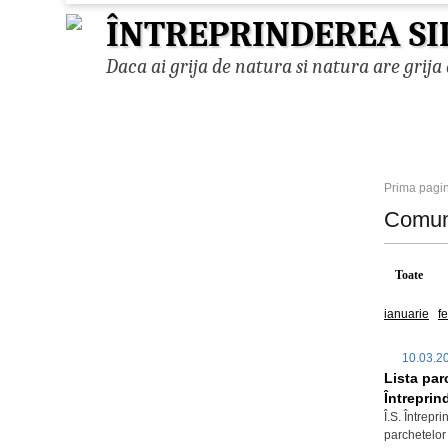
ÎNTREPRINDEREA SI
Daca ai grija de natura si natura are grija 
Prima pagi
Comun
Toate
ianuarie
f
10.03.
Lista par
Întreprin
Î.S. Întrepr
parchetelor