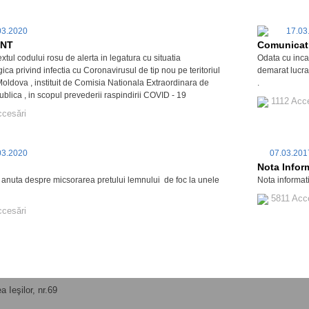
03.2020
17.03
ANT
Comunicat
l codului rosu de alerta in legatura cu situatia
Odata cu incal
ca privind infectia cu Coronavirusul de tip nou pe teritoriul
demarat lucrar
Moldova , instituit de Comisia Nationala Extraordinara de
.
blica , in scopul prevederii raspindirii COVID - 19
1112 Acc
ccesări
03.2020
07.03.20
Nota Infor
 anuta despre micsorarea pretului lemnului de foc la unele
Nota informat
5811 Acc
ccesări
 Ieşilor, nr.69