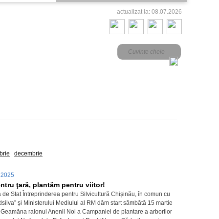
actualizat la: 08.07.2026
2016
brie
decembrie
.2025
tru ţară, plantăm pentru viitor!
 de Stat Întreprinderea pentru Silvicultură Chișinău, în comun cu
dsilva” și Ministerului Mediului al RM dăm start sâmbătă 15 martie
l Geamăna raionul Anenii Noi a Campaniei de plantare a arborilor