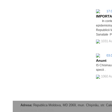
17.
IMPORT
In contextu
epidemiologi
Republicii 
Sanatate Pu
1031 A
03.
Anunt
IS Chisinau
specii .
1060 A
Adresa:
Republica Moldova, MD 2069, mun. Chişinău, str. Calea
actualizat la: 08.07.2026