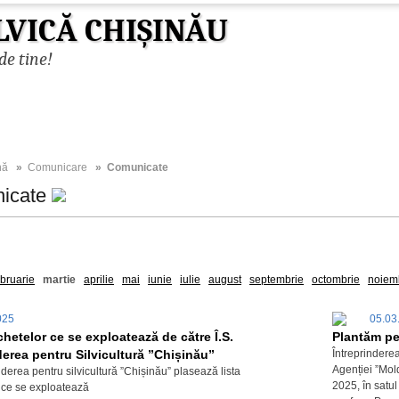
LVICĂ CHIȘINĂU
de tine!
nă
»
Comunicare
» Comunicate
icate
2026
2025
2023
2022
2021
2020
2019
2018
2017
ebruarie
martie
aprilie
mai
iunie
iulie
august
septembrie
octombrie
noiem
2025
05.03
chetelor ce se exploatează de către Î.S.
Plantăm pen
derea pentru Silvicultură ”Chișinău”
Întreprinderea
Agenției ”Mol
inderea pentru silvicultură ”Chișinău” plasează lista
2025, în satu
 ce se exploatează