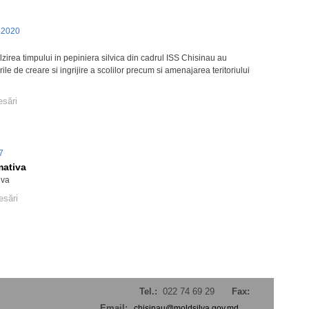
.2020
zirea timpului in pepiniera silvica din cadrul ISS Chisinau au
ile de creare si ingrijire a scolilor precum si amenajarea teritoriului
esări
17
mativa
iva
esări
Tel.:
022 74 69 29
Fax:
Email:
chisinau@moldsilva.gov.md