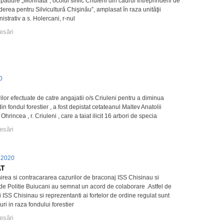
 pădure „Mohnataˮ, ocolul silvic Criuleni din cadrul Întreprinderii de
nderea pentru Silvicultură Chişinăuˮ, amplasat în raza unităţii
nistrativ a s. Holercani, r-nul
esări
20
ilor efectuate de catre angajatii o/s Criuleni pentru a diminua
e din fondul forestier , a fost depistat cetateanul Maltev Anatolii
 Ohrincea , r. Criuleni , care a taiat ilicit 16 arbori de specia
esări
.2020
AT
irea si contracararea cazurilor de braconaj ISS Chisinau si
 de Politie Buiucani au semnat un acord de colaborare .Astfel de
i ISS Chisinau si reprezentanti ai fortelor de ordine regulat sunt
uri in raza fondului forestier
esări