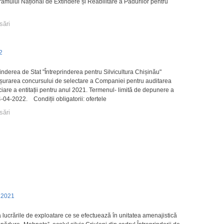
amului Național de Extindere și Reabilitare a Pădurilor pentru
sări
22
ea de Stat "Întreprinderea pentru Silvicultura Chișinău"
urarea concursului de selectare a Companiei pentru auditarea
nciare a entitații pentru anul 2021. Termenul- limită de depunere a
4-04-2022. Condiții obligatorii: ofertele
sări
.2021
a lucrările de exploatare ce se efectuează în unitatea amenajistică