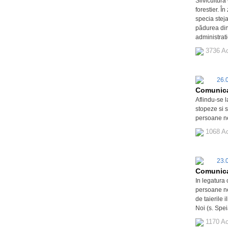
Silvicultur
forestier. Î
specia stej
pădurea din 
administrati
3736 A
26.
Comunic
Aflindu-se l
stopeze si 
persoane n
1068 A
23.
Comunic
In legatura 
persoane nec
de taierile 
Noi (s. Spei
1170 Ac