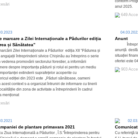
conform Progr
cesări
anul 2025.
649 Acce
03.2023
04.03.20
e marcare a Zilei Internaționale a Pădurilor ediția
Anunt
rea și Sănătatea”
Întreprinder
anunță desfăș
marcării Zilei Internaționale a Pădurilor ediția XII ”Pădurea și
situației fina
ngajații întreprinderii silvice Chișinău au întreprins o serie
ofertei este 0
n vederea promovării sectorului forestier, a informării
inere despre importanța pădurii și rolul ei pentru un mediu
903 Acce
mportanței extinderii suprafețelor acoperite cu
ricul ediției din 2023 este „Păduri sănătoase, oameni
n acest context s-a organizat întruniri de informare cu tinerii
ocalitățile din zona de activitate a întreprinderii în cadrul
-a menționat
cesări
03.2021
02.03
ampaniei de plantare primavara 2021
Comunicat
cu Ziua Internațională a Pădurilor , Î.S."Întreprinderea pentru
Cu referinţă l