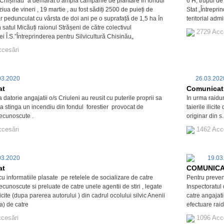
ă Chișinău" a demarat o amplă campanie de plantare în fondul
6 H, trupul de
n ziua de vineri , 19 martie , au fost sădiți 2500 de puieți de
Stat „Întrepri
ar pedunculat cu vârsta de doi ani pe o suprafață de 1,5 ha în
teritorial admi
satul Micăuți raionul Strășeni de către colectivul
2729 Acc
ei Î.S.”Întreprinderea pentru Silvicultură Chisinău„
ccesări
03.2020
26.03.20
at
Comunicat
a datorie angajatii o/s Criuleni au reusit cu puterile proprii sa
In urma raidur
sa stinga un incendiu din fondul forestier provocat de
taierile ilicit
ecunoscute .
originar din s.
ccesări
1462 Acc
03.2020
19.03
at
COMUNIC
cu informatiile plasate pe retelele de socializare de catre
Pentru preven
unoscute si preluate de catre unele agentii de stiri , legate
Inspectoratul
ilicite (dupa parerea autorului ) din cadrul ocolului silvic Anenii
catre angajati
a) de catre
efectuare raid
cesări
1096 Acc