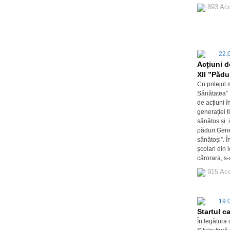
893 Ac
22.
Acțiuni d
XII ”Pădu
Cu prilejul 
Sănătatea” a
de acțiuni î
generației t
sănătos și i
păduri.Gene
sănătoși”. Î
școlari din l
cărorara, s
915 Ac
19.
Startul c
În legătura 