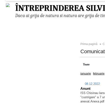
ÎNTREPRINDEREA SILV
Daca ai grija de natura si natura are grija de ti
Prima pagină
»
C
Comunica
Toate
2026
ianuarie
februarie
08.12.2022
Anunt
ISS Chisinau lanse
"custrigare" a 7 uni
anexat.Anexa.pd