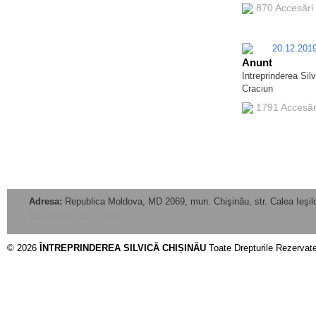
870 Accesări
20.12.20
Anunt
Intreprinderea Sil
Craciun
1791 Accesă
Adresa:
Republica Moldova, MD 2069, mun. Chişinău, str. Calea Ieşilo
actualizat la: 08.07.2026
© 2026
ÎNTREPRINDEREA SILVICĂ CHIȘINĂU
Toate Drepturile Rezervat