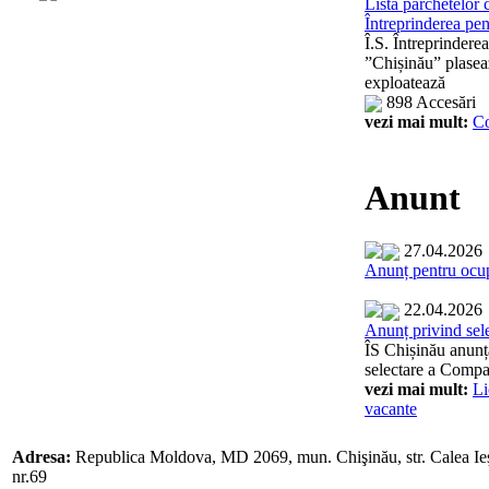
Lista parchetelor 
Întreprinderea pen
Î.S. Întreprinderea
”Chișinău” plaseaz
exploatează
898 Accesări
vezi mai mult:
C
Anunt
27.04.2026
Anunț pentru ocup
22.04.2026
Anunț privind sel
ÎS Chișinău anunț
selectare a Compa
vezi mai mult:
Li
vacante
Adresa:
Republica Moldova, MD 2069, mun. Chişinău, str. Calea Ieş
nr.69